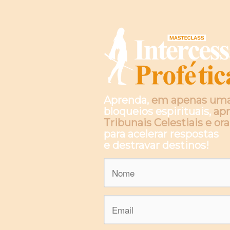
Aprenda,
em apenas uma
bloqueios espirituais,
apr
Tribunais Celestiais e o
para acelerar respostas
e destravar destinos!