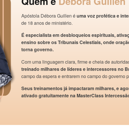
Quem é
Débora Guillen
Apóstola Débora Guillen é
uma voz profética e int
de 18 anos de ministério.
É especialista em desbloqueios espirituais, ativa
ensino sobre os Tribunais Celestiais, onde oraçã
torna governo.
Com uma linguagem clara, firme e cheia de autoridad
treinado milhares de líderes e intercessores no Br
campo da espera e entrarem no campo do governo pr
Seus treinamentos já impactaram milhares, e ago
ativado gratuitamente na MasterClass Intercessão