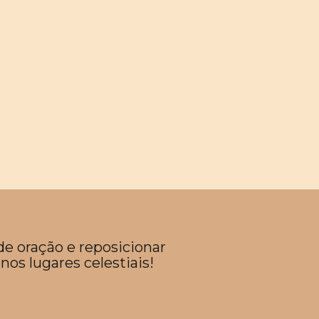
de oração e reposicionar
nos lugares celestiais!