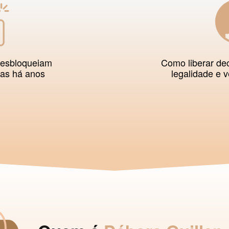
desbloqueiam
Como liberar dec
das há anos
legalidade e v