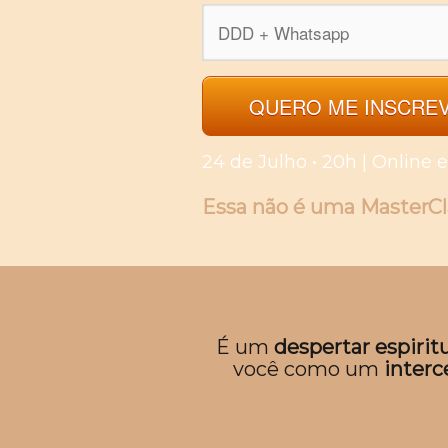
QUERO ME INSCRE
24 de Julho • 20h | Online e
Essa não é uma MasterCl
É um
despertar espiritu
você como um
interc