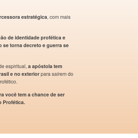
ercessora estratégica
, com mais
ção de identidade profética e
o se torna decreto e guerra se
e espiritual,
a apóstola tem
asil e no exterior
para saírem do
ofético.
ra você tem a chance de ser
 Profética.