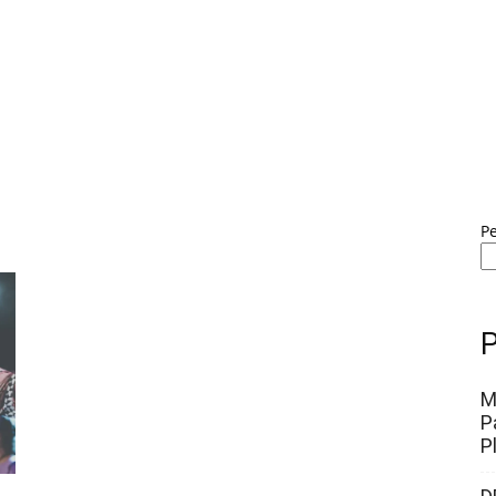
P
P
M
P
P